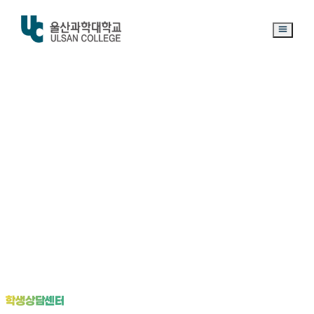
학
생
상
담
센
터