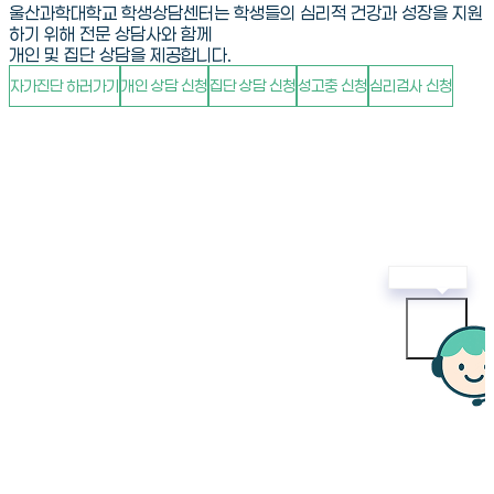
울
산
과
학
대
학
교
학
생
상
담
센
터
는
학
생
들
의
심
리
적
건
강
과
성
장
을
지
원
하
기
위
해
전
문
상
담
사
와
함
께
개
인
및
집
단
상
담
을
제
공
합
니
다
.
자
가
진
단
하
러
가
기
개
인
상
담
신
청
집
단
상
담
신
청
성
고
충
신
청
심
리
검
사
신
청
공지사항