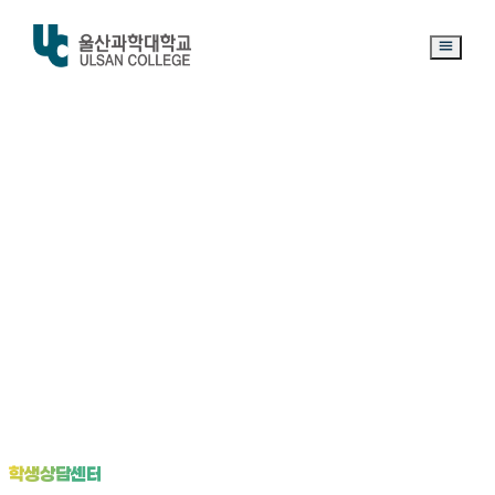
학
생
상
담
센
터