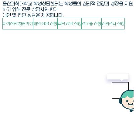
울
산
과
학
대
학
교
학
생
상
담
센
터
는
학
생
들
의
심
리
적
건
강
과
성
장
을
지
원
하
기
위
해
전
문
상
담
사
와
함
께
개
인
및
집
단
상
담
을
제
공
합
니
다
.
자
가
진
단
하
러
가
기
개
인
상
담
신
청
집
단
상
담
신
청
성
고
충
신
청
심
리
검
사
신
청
공지사항